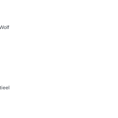
Wolf
ieel