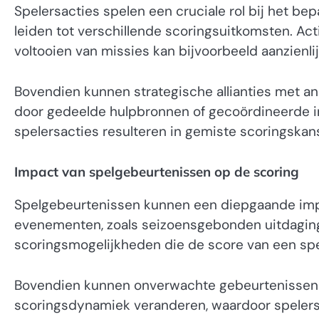
Spelersacties spelen een cruciale rol bij het be
leiden tot verschillende scoringsuitkomsten. A
voltooien van missies kan bijvoorbeeld aanzienli
Bovendien kunnen strategische allianties met a
door gedeelde hulpbronnen of gecoördineerde i
spelersacties resulteren in gemiste scoringskan
Impact van spelgebeurtenissen op de scoring
Spelgebeurtenissen kunnen een diepgaande i
evenementen, zoals seizoensgebonden uitdagingen
scoringsmogelijkheden die de score van een spe
Bovendien kunnen onverwachte gebeurtenissen 
scoringsdynamiek veranderen, waardoor speler