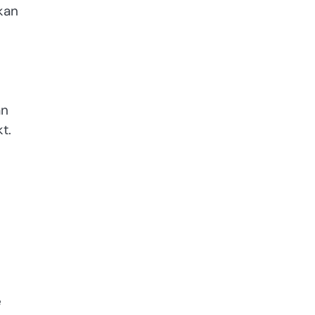
kan
an
t.
e