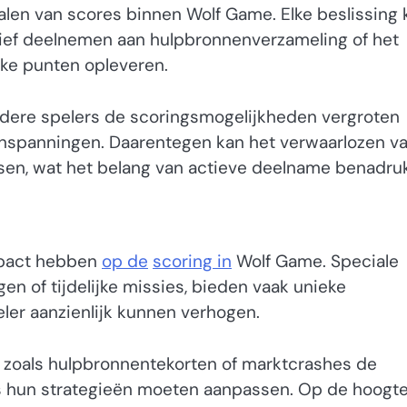
palen van scores binnen Wolf Game. Elke beslissing 
ctief deelnemen aan hulpbronnenverzameling of het
jke punten opleveren.
ndere spelers de scoringsmogelijkheden vergroten
nspanningen. Daarentegen kan het verwaarlozen v
sen, wat het belang van actieve deelname benadruk
mpact hebben
op de
scoring in
Wolf Game. Speciale
 of tijdelijke missies, bieden vaak unieke
ler aanzienlijk kunnen verhogen.
zoals hulpbronnentekorten of marktcrashes de
s hun strategieën moeten aanpassen. Op de hoogt