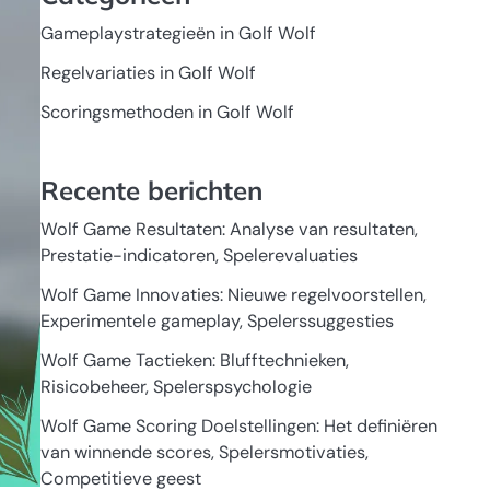
Gameplaystrategieën in Golf Wolf
Regelvariaties in Golf Wolf
Scoringsmethoden in Golf Wolf
Recente berichten
Wolf Game Resultaten: Analyse van resultaten,
Prestatie-indicatoren, Spelerevaluaties
Wolf Game Innovaties: Nieuwe regelvoorstellen,
Experimentele gameplay, Spelerssuggesties
Wolf Game Tactieken: Blufftechnieken,
Risicobeheer, Spelerspsychologie
Wolf Game Scoring Doelstellingen: Het definiëren
van winnende scores, Spelersmotivaties,
Competitieve geest