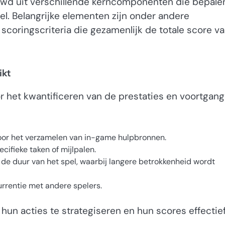
wd uit verschillende kerncomponenten die bepale
l. Belangrijke elementen zijn onder andere
scoringscriteria die gezamenlijk de totale score v
ikt
or het kwantificeren van de prestaties en voortgang
or het verzamelen van in-game hulpbronnen.
cifieke taken of mijlpalen.
de duur van het spel, waarbij langere betrokkenheid wordt
rrentie met andere spelers.
 hun acties te strategiseren en hun scores effectief