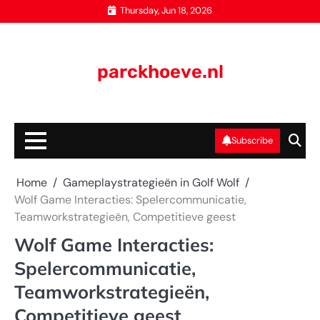
Skip
Thursday, Jun 18, 2026
to
content
parckhoeve.nl
Subscribe
Home
Gameplaystrategieën in Golf Wolf
Wolf Game Interacties: Spelercommunicatie,
Teamworkstrategieën, Competitieve geest
Wolf Game Interacties:
Spelercommunicatie,
Teamworkstrategieën,
Competitieve geest