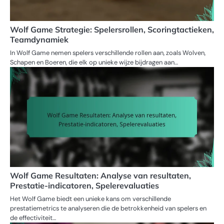
Wolf Game Strategie: Spelersrollen, Scoringtactieken,
Teamdynamiek
In Wolf Game nemen spelers verschillende rollen aan, zoals Wolven,
Schapen en Boeren, die elk op unieke wijze bijdragen aan…
Wolf Game Resultaten: Analyse van resultaten,
Prestatie-indicatoren, Spelerevaluaties
Het Wolf Game biedt een unieke kans om verschillende
prestatiemetrics te analyseren die de betrokkenheid van spelers en
de effectiviteit…