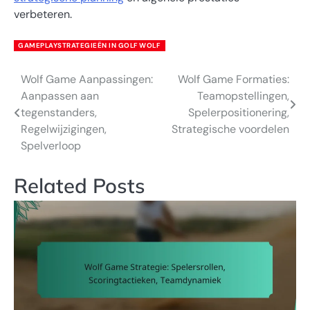
verbeteren.
GAMEPLAYSTRATEGIEËN IN GOLF WOLF
Wolf Game Aanpassingen:
Wolf Game Formaties:
Post
Aanpassen aan
Teamopstellingen,
navigation
tegenstanders,
Spelerpositionering,
Regelwijzigingen,
Strategische voordelen
Spelverloop
Related Posts